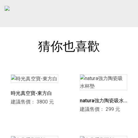
猜你也喜歡
時光真空寶-東方白
natura強力陶瓷吸水
建議售價： 3800 元
杯墊
建議售價： 299 元