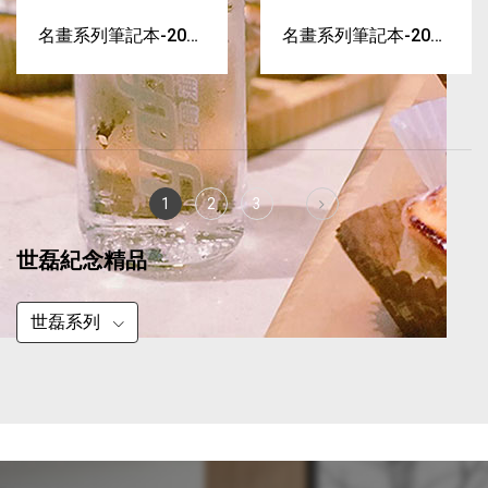
名畫系列筆記本-2021
名畫系列筆記本-2022
限量版：梵谷 麥田
限量版：畢卡索 窗口
的兩女子
Next
1
2
3
世磊紀念精品
世磊系列