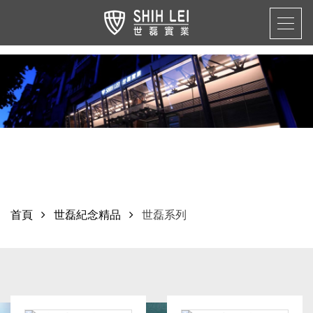
首頁
世磊紀念精品
世磊系列