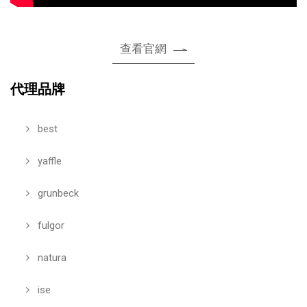
查看官網
代理品牌
best
yaffle
grunbeck
fulgor
natura
ise