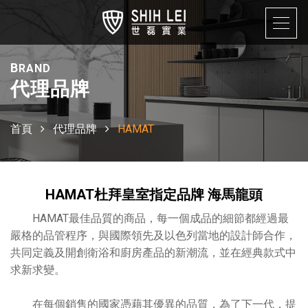
B
RAND
代理品牌
首頁
代理品牌
HAMAT
HAMAT
杜拜皇室指定品牌 海馬龍頭
HAMAT最佳品質的商品，每一個成品的細節都經過最
嚴格的品管程序，與國際領先及以色列當地的設計師合作，
共同定義及開創衛浴和廚房產品的新潮流，並在經典款式中
求新求變。
在每個銷售的國家憑藉其優異的品質，為了下一代，提