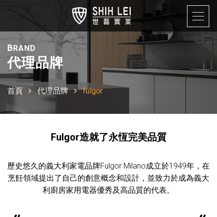
B
RAND
代理品牌
首頁
代理品牌
fulgor
Fulgor造就了永恆完美品質
歷史悠久的義大利家電品牌
Fulgor Milano
成立於
1949
年，在
烹飪領域提出了自己的創意概念和設計，並致力於成為義大
利廚房家用電器優秀及高品質的代表。