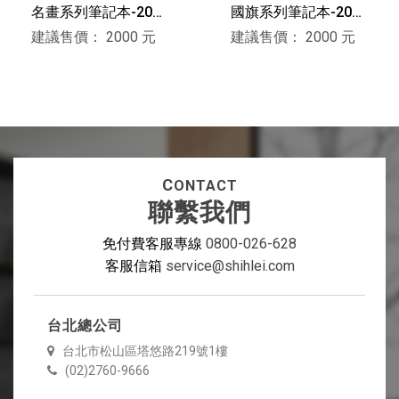
名畫系列筆記本-2026
國旗系列筆記本-2019
限量版：巴黎鐵塔
限量版 義大利
建議售價： 2000 元
建議售價： 2000 元
C
ONTACT
聯繫我們
免付費客服專線
0800-026-628
客服信箱
service@shihlei.com
台北總公司
台北市松山區塔悠路219號1樓
(02)2760-9666