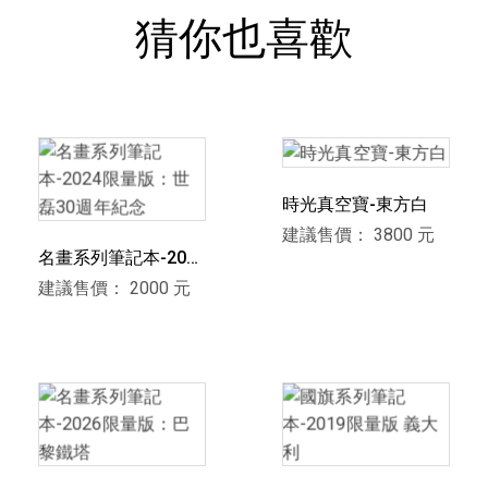
猜你也喜歡
時光真空寶-東方白
建議售價： 3800 元
名畫系列筆記本-2024
限量版：世磊30週年
建議售價： 2000 元
紀念