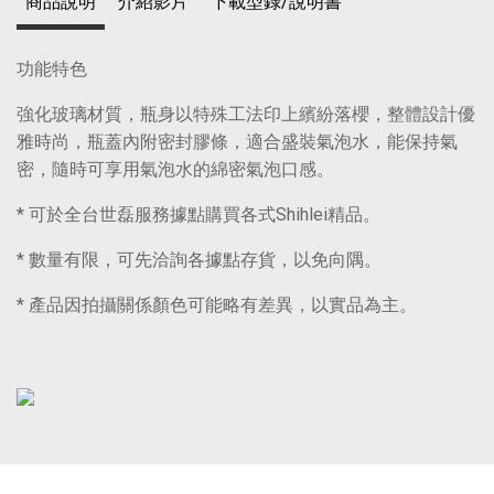
商品說明
介紹影片
下載型錄/說明書
功能特色
強化玻璃材質，瓶身以特殊工法印上繽紛落櫻，整體設計優
雅時尚，瓶蓋內附密封膠條，適合盛裝氣泡水，能保持氣
密，隨時可享用氣泡水的綿密氣泡口感。
* 可於全台世磊服務據點購買各式Shihlei精品。
* 數量有限，可先洽詢各據點存貨，以免向隅。
* 產品因拍攝關係顏色可能略有差異，以實品為主。